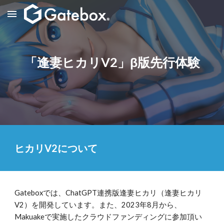
Skip to main content
Skip to navigation
「逢妻ヒカリV2」β版先行体験
ヒカリV2について
Gateboxでは、ChatGPT連携版逢妻ヒカリ（逢妻ヒカリ
V2）を開発しています。また、2023年8月から、
Makuakeで実施したクラウドファンディングに参加頂い