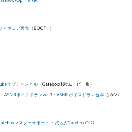
atebox App Market
フィギュア販売
（BOOTH）
Tubeサブチャンネル
（Gatebox体験ムービー集）
・
ASMR
ボイスドラマ
vol.
3
・
ASMRボイスドラマ台本
（pixiv）
Gateboxマスターサポート
・
武地@Gatebox CEO