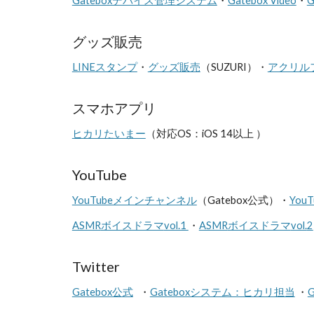
Gateboxデバイス管理システム
・
Gatebox Video
・
G
グッズ販売
LINEスタンプ
・
グッズ販売
（SUZURI）・
アクリル
スマホアプリ
ヒカリたいまー
（対応OS：iOS 14以上 ）
YouTube
YouTubeメインチャンネル
（Gatebox公式）・
You
ASMR
ボイスドラマ
vol.1
・
ASMR
ボイスドラマ
vol.
2
Twitter
Gatebox公式
・
Gateboxシステム：ヒカリ担当
・